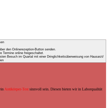
sen
 über den Onlinerezeption-Button senden.
 Termine online freigeschaltet.
den
ein
Antikörper-Test
sinnvoll sein. Diesen bieten wir in Laborqualität