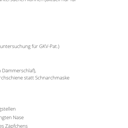
guntersuchung für GKV-Pat.)
m Dämmerschlaf),
archschiene statt Schnarchmaske
stellen
engten Nase
es Zäpfchens