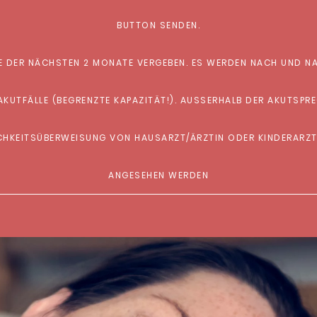
BUTTON SENDEN.
E DER NÄCHSTEN 2 MONATE VERGEBEN. ES WERDEN NACH UND NA
LB DER AKUTSPRECHSTUNDE KÖNNEN PAT. NUR MIT TERMIN ODER BEIM
ICHKEITSÜBERWEISUNG VON HAUSARZT/ÄRZTIN ODER KINDERARZT/Ä
NGESEHEN WERDEN