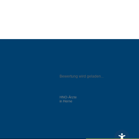
Bewertung wird geladen...
HNO-Ärzte
in Herne