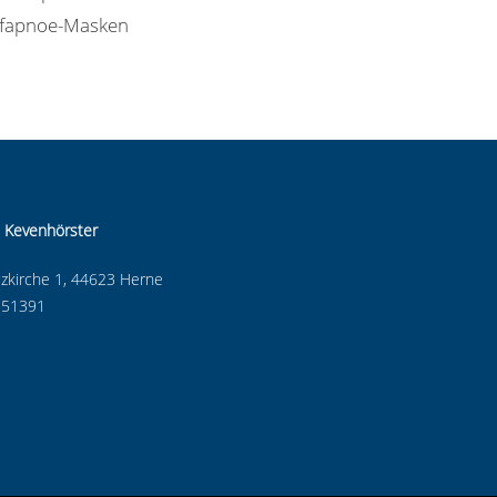
lafapnoe-Masken
 Kevenhörster
zkirche 1, 44623 Herne
 -51391