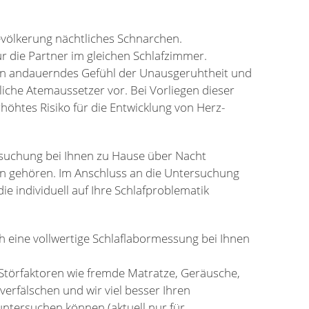
evölkerung nächtliches Schnarchen.
r die Partner im gleichen Schlafzimmer.
ein andauerndes Gefühl der Unausgeruhtheit und
liche Atemaussetzer vor. Bei Vorliegen dieser
höhtes Risiko für die Entwicklung von Herz-
rsuchung bei Ihnen zu Hause über Nacht
ern gehören. Im Anschluss an die Untersuchung
ie individuell auf Ihre Schlafproblematik
ch eine vollwertige Schlaflabormessung bei Ihnen
 Störfaktoren wie fremde Matratze, Geräusche,
erfälschen und wir viel besser Ihren
 untersuchen können (aktuell nur für